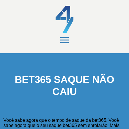
Navegação principal
BET365 SAQUE NÃO
CAIU
Você sabe agora que o tempo de saque da bet365. Você
sabe agora que o seu saque bet365 sem enrolarão. Mais