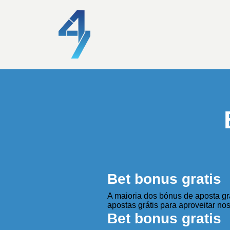
Bet bonus gratis
A maioria dos bónus de aposta gr
apostas grátis para aproveitar no
Bet bonus gratis