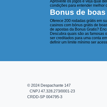
Aproveite os jogos e veja qual de
condições para entender melhor o
Bonus de boas 
Oferece 200 rodadas grátis em sua
casinos com bónus grátis de boa
de apostas da Bonus Gratis? Enco
Descubra quais são as famosas o
ser creditados para uma conta em
definir um limite mínimo ser aces
© 2024 Despachante 147
CNPJ 47.328.273/0001-23
CRDD-SP 004795-3